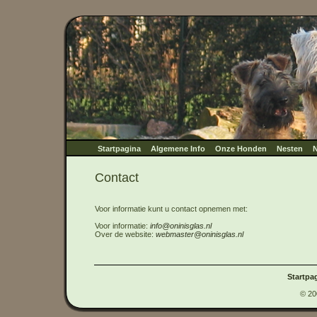
Startpagina
Algemene Info
Onze Honden
Nesten
N
Contact
Voor informatie kunt u contact opnemen met:
Voor informatie:
info@oninisglas.nl
Over de website:
webmaster@oninisglas.nl
Startpa
© 20