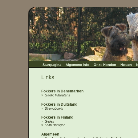
Startpagina
Algemene Info
Onze Honden
Nesten
N
Links
Fokkers in Denemarken
Gaelic Wheatens
Fokkers in Duitsland
Strongbow's
Fokkers in Finland
Geijes
Leith Bhrogan
Algemeen