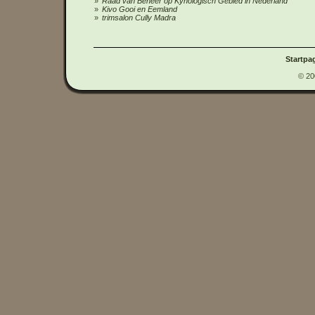
Raad van Beheer op Kynologisch Gebied in Nederland
Kivo Gooi en Eemland
trimsalon Cully Madra
Startpa
© 20