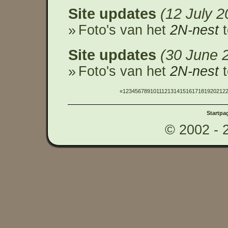
Site updates
12 July 2
Foto's van het
2N-nest
t
Site updates
30 June 
Foto's van het
2N-nest
t
«
1
2
3
4
5
6
7
8
9
10
11
12
13
14
15
16
17
18
19
20
21
2
Startpa
© 2002 - 