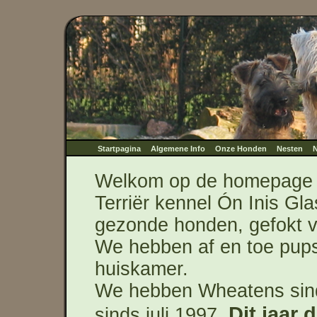
Startpagina
Algemene Info
Onze Honden
Nesten
N
Welkom op de homepage v
Terriër kennel Ón Inis Gla
gezonde honden, gefokt v
We hebben af en toe pups 
huiskamer.
We hebben Wheatens sind
Dit jaar d
sinds juli 1997.