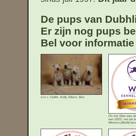
De pups van Dubhli
Er zijn nog pups be
Bel voor informatie
v.l.n.r. Caitlin, Kelly, Eileen, Bas
Ón Inis Glas was d
van 2023, net als i
Winners (WoW) kenn