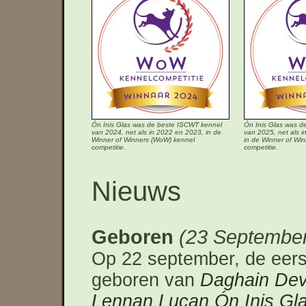
Ón Inis Glas was de beste ISCWT kennel
Ón Inis Glas was d
van 2024, net als in 2022 en 2023, in de
van 2025, net als 
Winner of Winners (WoW) kennel
in de Winner of Wi
competitie.
competitie.
Nieuws
Geboren
23 Septembe
Op 22 september, de eerst
geboren van
Daghain Dev
Lennan Lucan Ón Inis Gla