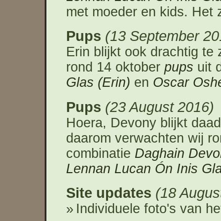
met moeder en kids. Het zi
Pups
13 September 20
Erin blijkt ook drachtig t
rond 14 oktober
pups
uit 
Glas (Erin)
en
Oscar Oshe
Pups
23 August 2016
Hoera, Devony blijkt daadw
daarom verwachten wij r
combinatie
Daghain Devon
Lennan Lucan Ón Inis Gla
Site updates
18 Augus
Individuele foto's van h