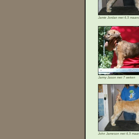
Jamie Jordan met 6,5 maan
Jarmy Jason met 7 weken
John Jameson met 6,5 maa