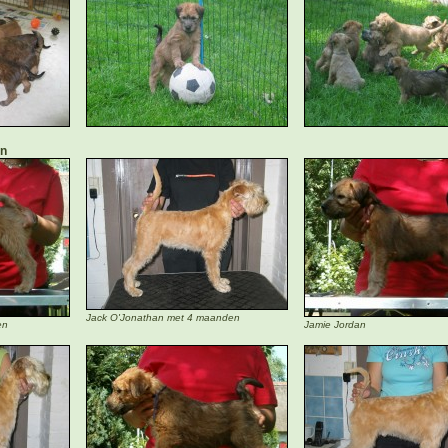
n
Jack O'Jonathan met 4 maanden
en
Jamie Jordan