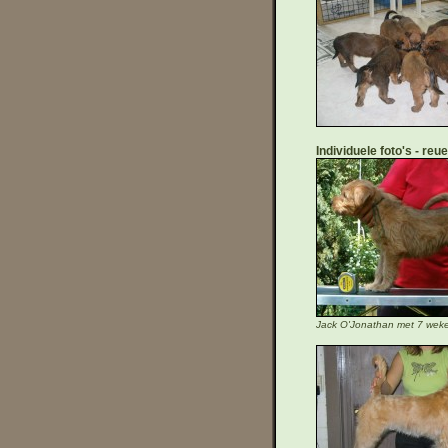
Individuele foto's
reue
Jack O'Jonathan met 7 wek