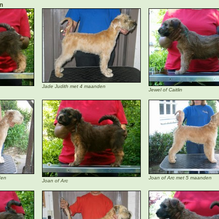
n
Jade Judith met 4 maanden
Jewel of Caitlin
den
Joan of Arc met 5 maanden
Joan of Arc