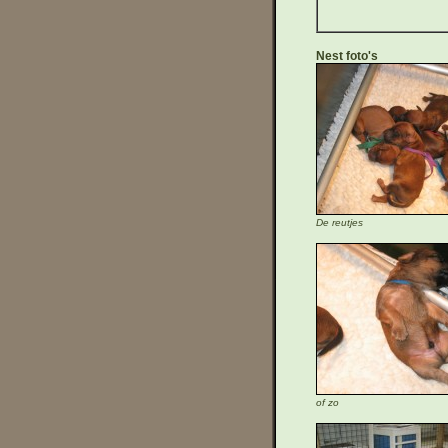
Nest foto's
De reutjes
of zo