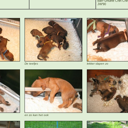
Bàrr-Dhuine Chin Chi
JW'90
De teefjes
lekker slapen zo
en zo kan het ook