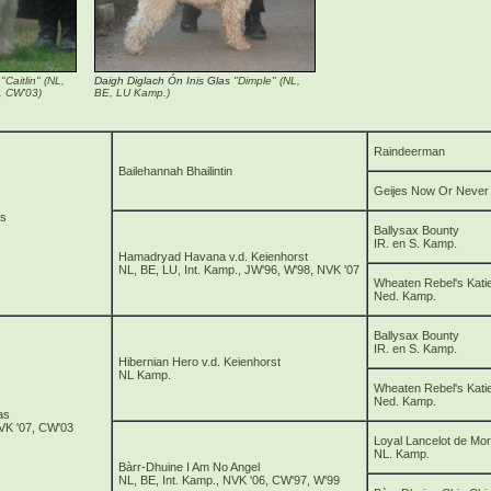
"Caitlin" (NL,
Daigh Diglach Ón Inis Glas
"Dimple" (NL,
, CW'03)
BE, LU Kamp.)
Raindeerman
Bailehannah Bhailintin
Geijes Now Or Never
as
Ballysax Bounty
IR. en S. Kamp.
Hamadryad Havana v.d. Keienhorst
NL, BE, LU, Int. Kamp., JW'96, W'98, NVK '07
Wheaten Rebel's Kat
Ned. Kamp.
Ballysax Bounty
IR. en S. Kamp.
Hibernian Hero v.d. Keienhorst
NL Kamp.
Wheaten Rebel's Kat
Ned. Kamp.
as
NVK '07, CW'03
Loyal Lancelot de Mor
NL. Kamp.
Bàrr-Dhuine I Am No Angel
NL, BE, Int. Kamp., NVK '06, CW'97, W'99