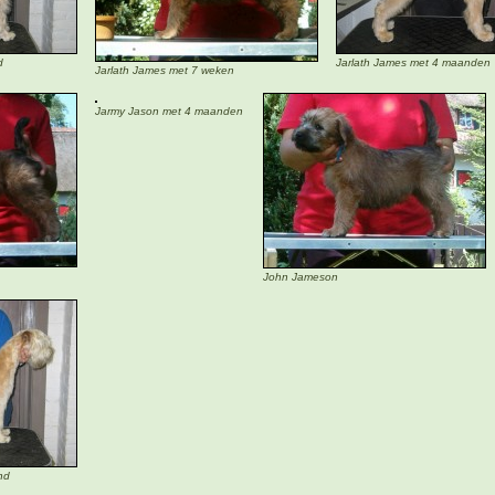
d
Jarlath James met 4 maanden
Jarlath James met 7 weken
Jarmy Jason met 4 maanden
John Jameson
nd