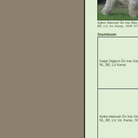
Aylinn Alannah Ón Inis Glas
BE, LU, Int. Kamp., NVK '07
Stamboom
Daigh Diglach Ón Inis Gl
NL, BE, LU Kamp.
Aylinn Alannah Ón Inis Gl
NL, BE, LU, Int. Kamp., 