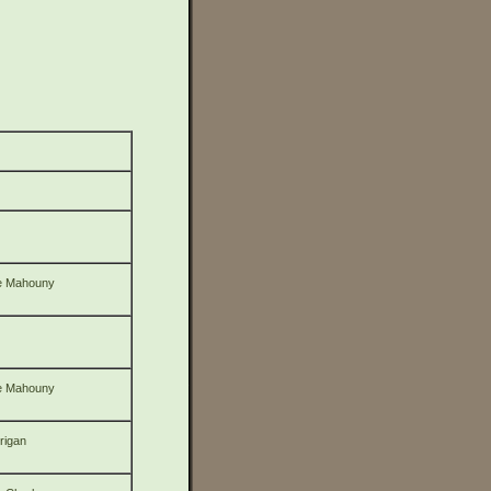
ie Mahouny
ie Mahouny
rigan