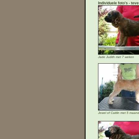
Individuele foto's
teve
Jade Judith met 7 weken
Jewel of Caitlin met 5 maan