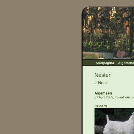
Startpagina
Algemene 
Nesten
J-Nest
Algemeen
07 April 2005. Totaal van 5
Ouders