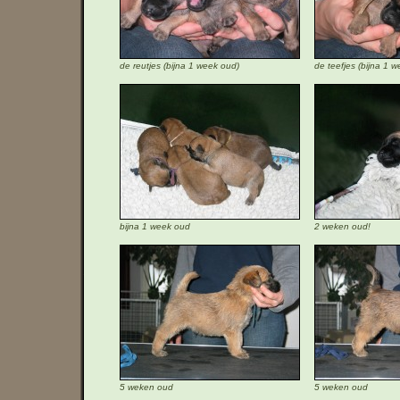
de reutjes (bijna 1 week oud)
de teefjes (bijna 1 
bijna 1 week oud
2 weken oud!
5 weken oud
5 weken oud