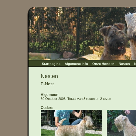
Startpagina
Algemene Info
Onze Honden
Nesten
N
Nesten
P-Nest
Algemeen
30 October 2008. Totaal van 3 reuen en 2 teven
Ouders