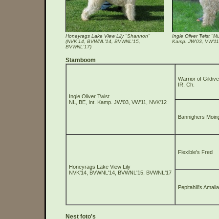
Honeyrags Lake View Lily
"Shannon"
Ingle Oliver Twist
"Mur
(NVK'14, BVWNL'14, BVWNL'15,
Kamp. JW'03, VW'11
BVWNL'17)
Stamboom
Warrior of Gildiv
IR. Ch.
Ingle Oliver Twist
NL, BE, Int. Kamp. JW'03, VW'11, NVK'12
Bannighers Moin
Flexible's Fred
Honeyrags Lake View Lily
NVK'14, BVWNL'14, BVWNL'15, BVWNL'17
Pepitahill's Amalia
Nest foto's