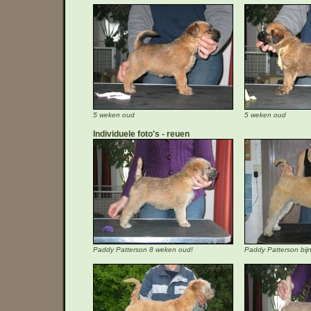
5 weken oud
5 weken oud
Individuele foto's
reuen
Paddy Patterson 8 weken oud!
Paddy Patterson bi