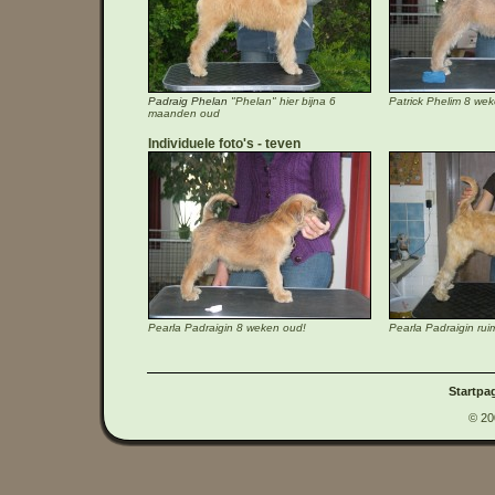
Padraig Phelan
"Phelan" hier bijna 6
Patrick Phelim 8 we
maanden oud
Individuele foto's
teven
Pearla Padraigin 8 weken oud!
Pearla Padraigin ru
Startpa
© 20