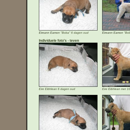
Eireann Eamon
"Boba" 6 dagen oud
Eireann Eamon
"Bob
Individuele foto's
teven
Eire Eibhlean 6 dagen oud
Eire Eibhlean met 1