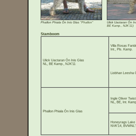
Phallon Phiala Ón Inis Glas
"Phallon"
Ulick Uactaran Ón In
BE Kamp., NJK'11)
Stamboom
Villa Rosas Farid
Int., Pls. Kamp.
Ulick Uactaran Ón Inis Glas
NL, BE Kamp., NJK'11
Liobhan Leesha Ó
Ingle Oliver Twist
NL, BE, Int. Kam
Phallon Phiala Ón Inis Glas
Honeyrags Lake V
NVK'14, BVWNL'