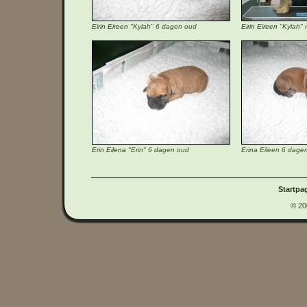
Eirin Eireen
"Kylah" 6 dagen oud
Eirin Eireen
"Kylah" 
Erin Eilena
"Erin" 6 dagen oud
Erina Eileen 6 dage
Startpa
© 20