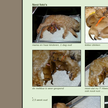
Nest foto's
mama en haar kinderen, 1 dag oud
lekker drinken
de melkbar is weer geopend
moet dat nu !? Alweer
ook nooit rust ....
2,5 week oud