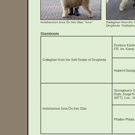
Innishannon Iona Ón Inis Glas
"Iona"
Gallaghan from the S
Drogheda
"Gallagha
Stamboom
Dunluce Earle
FR. Int. Kamp.
Gallaghan from the Soft Estate of Drogheda
Hobel A Swingin
Strongbow's G
Duits Jeugd K
(KFT), Lux., 
Innishannon Iona Ón Inis Glas
Phallon Phiala