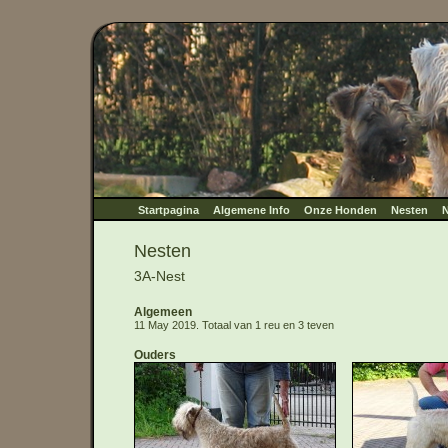
Startpagina
Algemene Info
Onze Honden
Nesten
N
Nesten
3A-Nest
Algemeen
11 May 2019. Totaal van 1 reu en 3 teven
Ouders