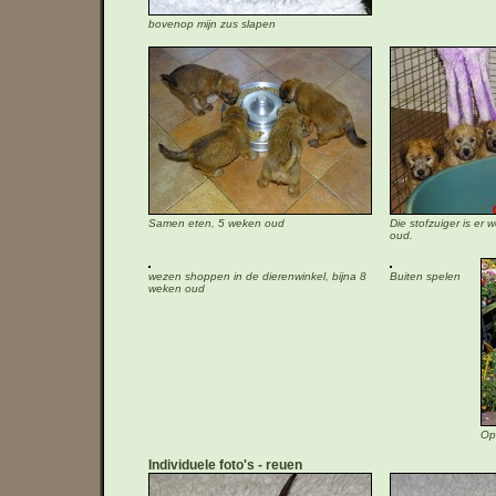
bovenop mijn zus slapen
Samen eten, 5 weken oud
Die stofzuiger is er
oud.
wezen shoppen in de dierenwinkel, bijna 8
Buiten spelen
weken oud
Op
Individuele foto's
reuen