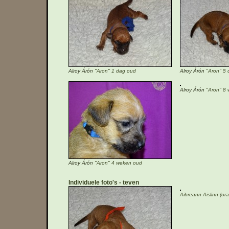
Alroy Árón
"Aron" 1 dag oud
Alroy Árón
"Aron" 5 
Alroy Árón
"Aron" 8 
Alroy Árón
"Aron" 4 weken oud
Individuele foto's
teven
Aibreann Aislinn (or