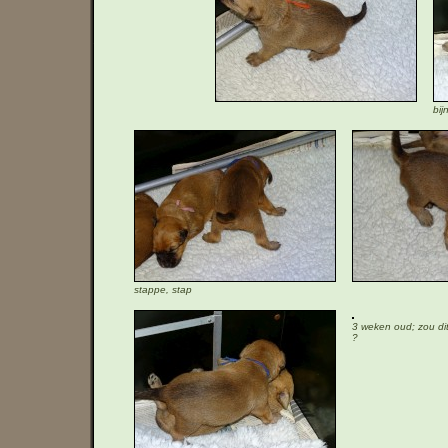
bij
stappe, stap
3 weken oud; zou dit
?