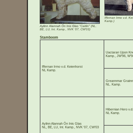
Iffernan Irmo v.d. K
Kamp.)
Aylinn Alannah Ón Inis Glas
"Caitlin" (NL,
BE, LU, Int. Kamp., NVK '07, CW'03)
Stamboom
Uactaran Upon K
Kamp., JW'96, W'9
Iffernan Irmo v.d. Keienhorst
NL Kamp.
Greannmar Grainne
NL. Kamp.
Hibernian Hero v.d
NL Kamp.
Aylinn Alannah Ón Inis Glas
NL, BE, LU, Int. Kamp., NVK '07, CW'03