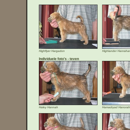
Highflyer Hargadon
Highlander Hanraha
Individuele foto's
teven
Haley Hannah
Hamadryad Hanorah