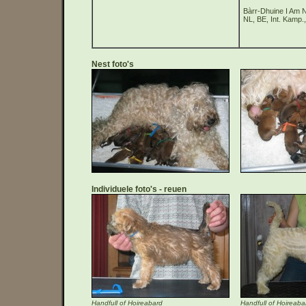
Bàrr-Dhuine I Am 
NL, BE, Int. Kamp.
Nest foto's
Individuele foto's
reuen
Handfull of Hoireabard
Handfull of Hoireaba