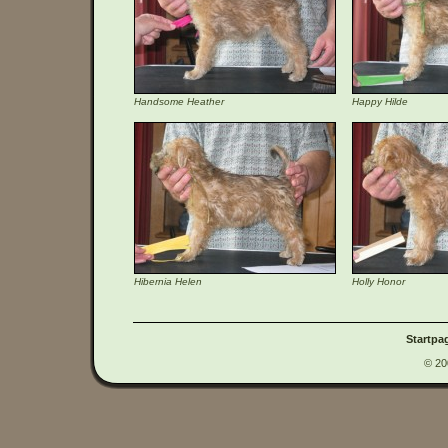
Handsome Heather
Happy Hilde
Hibernia Helen
Holly Honor
Startpa
© 20