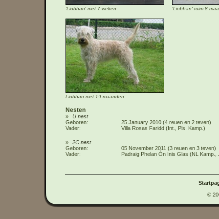
'Liobhan' met 7 weken
'Liobhan' ruim 8 ma
Liobhan met 19 maanden
Nesten
U nest
Geboren
25 January 2010 (4 reuen en 2 teven)
Vader
Villa Rosas Faridd (Int., Pls. Kamp.)
2C nest
Geboren
05 November 2011 (3 reuen en 3 teven)
Vader
Padraig Phelan Ón Inis Glas (NL Kamp.,
Startpa
© 20