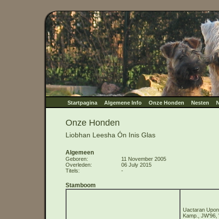
Startpagina
Algemene Info
Onze Honden
Nesten
N
Onze Honden
Liobhan Leesha Ón Inis Glas
Algemeen
Geboren
11 November 2005
Overleden
06 July 2015
Titels
-
Stamboom
Uactaran Upo
Kamp., JW'96,