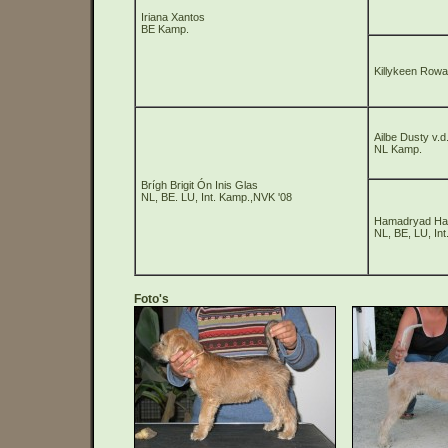
Iriana Xantos
BE Kamp.
Killykeen Row
Ailbe Dusty v.
NL Kamp.
Brígh Brigit Ón Inis Glas
NL, BE. LU, Int. Kamp.,NVK '08
Hamadryad Hav
NL, BE, LU, In
Foto's