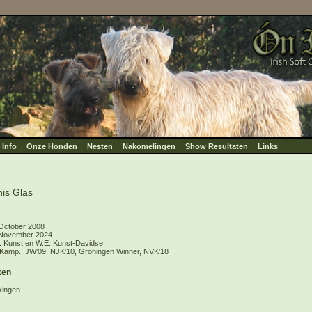
Info
Onze Honden
Nesten
Nakomelingen
Show Resultaten
Links
nis Glas
October 2008
November 2024
. Kunst en W.E. Kunst-Davidse
Kamp., JW'09, NJK'10, Groningen Winner, NVK'18
ken
jkingen