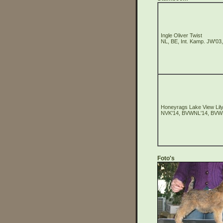
Ingle Oliver Twist
NL, BE, Int. Kamp. JW'03
Honeyrags Lake View Lil
NVK'14, BVWNL'14, BVW
Foto's