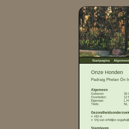
Startpagina
Algemene 
Onze Honden
Padraig Phelan Ón I
Algemeen
Geboren
30 
Overleden
12 
Eigenaar
L.H
Titels
NL 
Gezondheidsonderzoe
HD-A
Vrij van erfelijke oogafwi
Stamboom