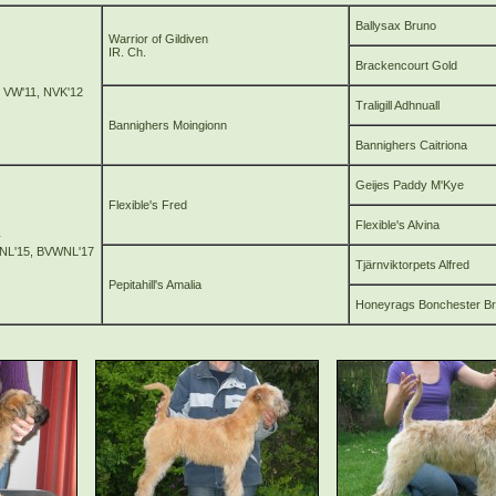
Ballysax Bruno
Warrior of Gildiven
IR. Ch.
Brackencourt Gold
, VW'11, NVK'12
Traligill Adhnuall
Bannighers Moingionn
Bannighers Caitriona
Geijes Paddy M'Kye
Flexible's Fred
Flexible's Alvina
y
NL'15, BVWNL'17
Tjärnviktorpets Alfred
Pepitahill's Amalia
Honeyrags Bonchester Br