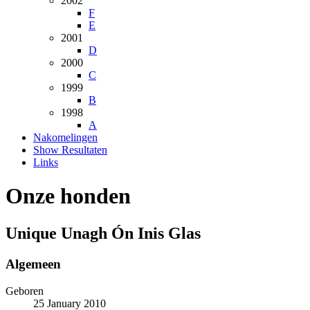
2002
F
E
2001
D
2000
C
1999
B
1998
A
Nakomelingen
Show Resultaten
Links
Onze honden
Unique Unagh Ón Inis Glas
Algemeen
Geboren
25 January 2010