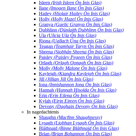
Isleen
(Irish Isleen Ón Inis Glas)
Ilane
(Imogen Ilane Ón Inis Glas)
Hailey
(Hiolair Hailey Ón Inis Glas)
Holly
(Holly Hazel Ón Inis Glas)
Granya
(Gaelic Granya Ón Inis Glas)
Dubhlinn
(Dünlaith Dubhlinn Ón Inis Glas)
Ula
(Ulicia Ula Ón Inis Glas)
Riona
(Uallach Úna Ón Inis Glas)
Teagan
(Teamhair Taryn Ón Inis Glas)
Sheena
(Siobhán Sheena Ón Inis Glas)
Paisley
(Paisley Pegeen Ón Inis Glas)
Orlagh
(Orlagh Oonagh Ón Inis Glas)
Molly
(Molly Malone Ón Inis Glas)
Kayleigh
(Kiandra Kayleigh Ón Inis Glas)
Jill
(Jillian Jill Ón Inis Glas)
Iona
(Innishannon Iona Ón Inis Glas)
Hannah
(Hannah Hisolda Ón Inis Glas)
Erin
(Erin Eilena Ón Inis Glas)
Kylah
(Eirin Eireen Ón Inis Glas)
Devony
(Daghain Devony Ón Inis Glas)
In nagedachtenis
Shaughn
(Macfinn Shaughnessy)
Lysagh
(Liobhan Lysagh Ón Inis Glas)
Bláthnaid
(Binne Bláthnaid Ón Inis Glas)
Brian
(Brian Bohannon Ón Inis Glas)