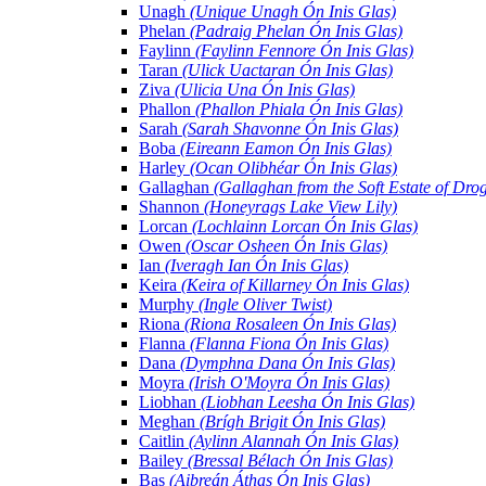
Unagh
(Unique Unagh Ón Inis Glas)
Phelan
(Padraig Phelan Ón Inis Glas)
Faylinn
(Faylinn Fennore Ón Inis Glas)
Taran
(Ulick Uactaran Ón Inis Glas)
Ziva
(Ulicia Una Ón Inis Glas)
Phallon
(Phallon Phiala Ón Inis Glas)
Sarah
(Sarah Shavonne Ón Inis Glas)
Boba
(Eireann Eamon Ón Inis Glas)
Harley
(Ocan Olibhéar Ón Inis Glas)
Gallaghan
(Gallaghan from the Soft Estate of Dro
Shannon
(Honeyrags Lake View Lily)
Lorcan
(Lochlainn Lorcan Ón Inis Glas)
Owen
(Oscar Osheen Ón Inis Glas)
Ian
(Iveragh Ian Ón Inis Glas)
Keira
(Keira of Killarney Ón Inis Glas)
Murphy
(Ingle Oliver Twist)
Riona
(Riona Rosaleen Ón Inis Glas)
Flanna
(Flanna Fiona Ón Inis Glas)
Dana
(Dymphna Dana Ón Inis Glas)
Moyra
(Irish O'Moyra Ón Inis Glas)
Liobhan
(Liobhan Leesha Ón Inis Glas)
Meghan
(Brígh Brigit Ón Inis Glas)
Caitlin
(Aylinn Alannah Ón Inis Glas)
Bailey
(Bressal Bélach Ón Inis Glas)
Bas
(Aibreán Áthas Ón Inis Glas)