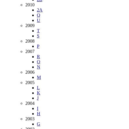
2010
2A
Q
U
2009
T
S
2008
P
2007
R
O
N
2006
M
2005
L
K
J
2004
I
H
2003
G