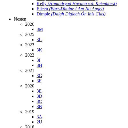
Kelly
(Hamadryad Havana v.d. Keienhorst)
Eileen
(Bàrr-Dhuine I Am No Angel)
Dimple
(Daigh Diglach Ón Inis Glas)
Nesten
2026
3M
2025
3L
2023
3K
2022
3I
3H
2021
3G
3F
2020
3E
3D
3C
3B
2019
3A
2U
2018