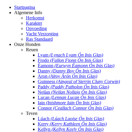
Startpagina
Algemene Info
Herkomst
Karakter
Opvoeding
Vacht Verzorging
Ras Standaard
Onze Honden
Reuen
Lyam
(Lynach Lyam Ón Inis Glas)
Frodo
(Fallon Fionn Ón Inis Glas)
Éamonn
(Eurwyn Éamonn Ón Inis Glas)
Danny
(Danny Boy Ón Inis Glas)
Aron
(Alroy Árón Ón Inis Glas)
Guinness
(Aingeal of Sterrin Cluny Corwin)
Paddy
(Paddy Patholon Ón Inis Glas)
Neilan
(Neilan Nollaig Ón Inis Glas)
Lucan
(Lennan Lucan Ón Inis Glas)
Iain
(Inishmore Iain Ón Inis Glas)
Connor
(Ceallach Connor Ón Inis Glas)
Teven
Lúach
(Lúach Laoise Ón Inis Glas)
Kerry
(Kerry Kathleen Ón Inis Glas)
Kellyn
(Kellyn Keely Ón Inis Glas)