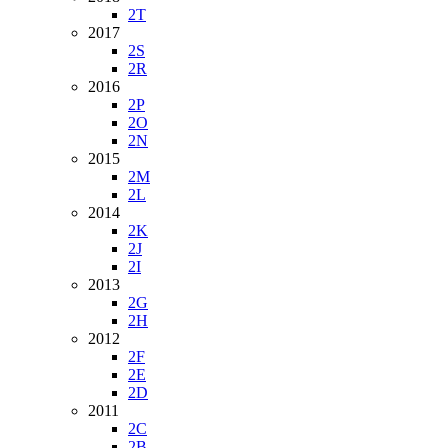
2T
2017
2S
2R
2016
2P
2O
2N
2015
2M
2L
2014
2K
2J
2I
2013
2G
2H
2012
2F
2E
2D
2011
2C
2B