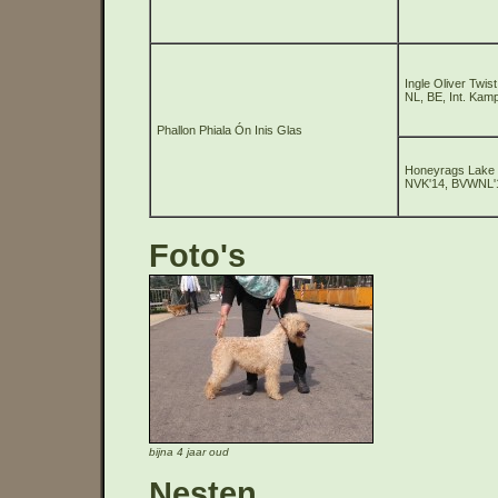
Ingle Oliver Twist
NL, BE, Int. Kam
Phallon Phiala Ón Inis Glas
Honeyrags Lake V
NVK'14, BVWNL'
Foto's
bijna 4 jaar oud
Nesten