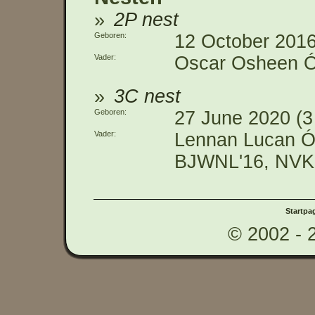
2P nest
Geboren
12 October 2016
Vader
Oscar Osheen Ón
3C nest
Geboren
27 June 2020 (3 
Vader
Lennan Lucan Ón
BJWNL'16, NVK'
Startpa
© 2002 - 