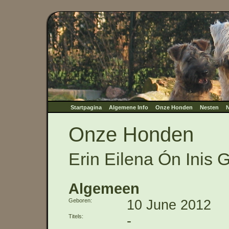
Startpagina
Algemene Info
Onze Honden
Nesten
N
Onze Honden
Erin Eilena Ón Inis 
Algemeen
Geboren
10 June 2012
Titels
-