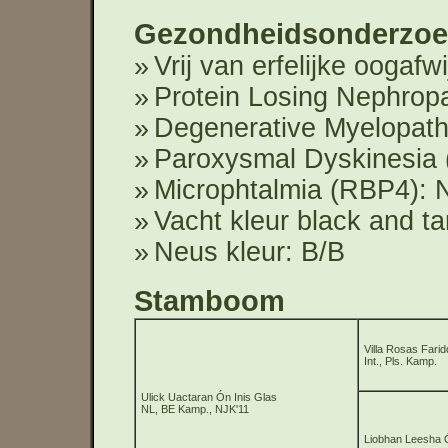
Gezondheidsonderzoe
Vrij van erfelijke oogafw
Protein Losing Nephrop
Degenerative Myelopath
Paroxysmal Dyskinesia 
Microphtalmia (RBP4):
Vacht kleur black and t
Neus kleur: B/B
Stamboom
Villa Rosas Farid
Int., Pls. Kamp.
Ulick Uactaran Ón Inis Glas
NL, BE Kamp., NJK'11
Liobhan Leesha Ó