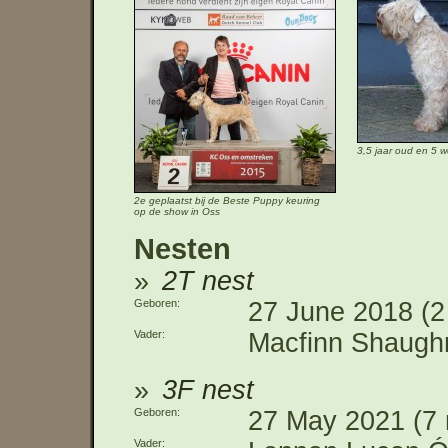
3,5 jaar oud en 5 w
2e geplaatst bij de Beste Puppy keuring
op de show in Oss
Nesten
2T nest
Geboren
27 June 2018 (2
Vader
Macfinn Shaugh
3F nest
Geboren
27 May 2021 (7 
Vader