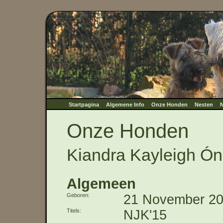
Startpagina
Algemene Info
Onze Honden
Nesten
N
Onze Honden
Kiandra Kayleigh Ón 
Algemeen
Geboren
21 November 2
Titels
NJK'15