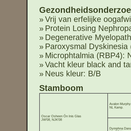
Gezondheidsonderzoe
Vrij van erfelijke oogafw
Protein Losing Nephrop
Degenerative Myelopat
Paroxysmal Dyskinesia 
Microphtalmia (RBP4): 
Vacht kleur black and t
Neus kleur: B/B
Stamboom
Avalon Murphy
NL Kamp.
Oscar Osheen Ón Inis Glas
JW'08, NJK'08
Dymphna Dana 