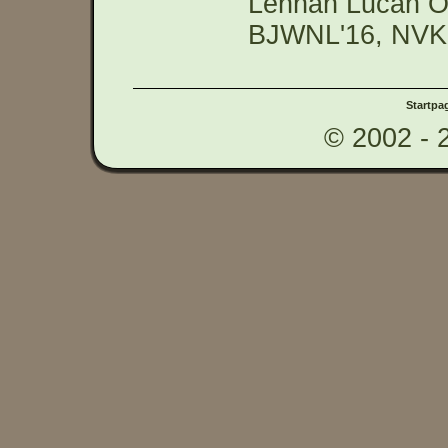
Lennan Lucan Ón
BJWNL'16, NVK'
Startpa
© 2002 - 