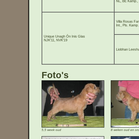
NL, BE Kamp.,
Villa Rosas Far
Int., Pls. Kamp.
Unique Unagh Ón Inis Glas
NJK'11, NVK'19
Liobhan Leesha
Foto's
5,5 week oud
8 weken oud en on